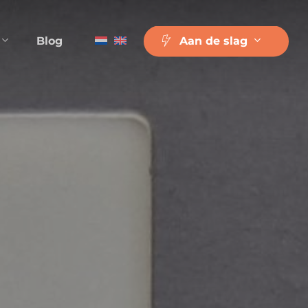
Blog
A
a
n
d
e
s
l
a
g