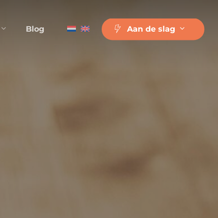
Blog
A
a
n
d
e
s
l
a
g