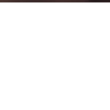
e Groei & HR’ in Het Financieele Dagblad wordt aa
d. The Mental Move mocht een bijdrage leveren o
egt uit wat investeren in de mentale veerkracht 
ze link:
tentway – Issuu
Voornaam
*