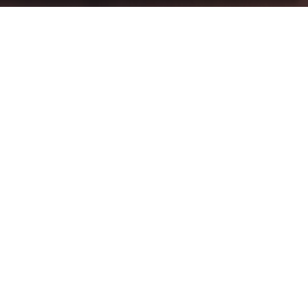
ndacht besteed aan onder
ver het terugdringen van
van werknemers kan opleveren.
Achternaam
*