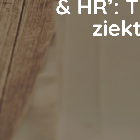
& HR’: 
ziek