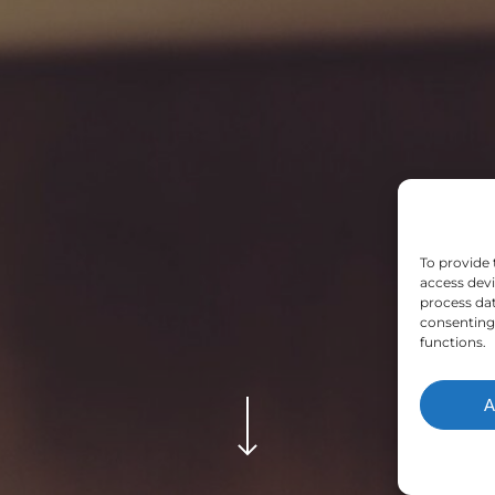
To provide 
access devi
process dat
consenting 
functions.
A