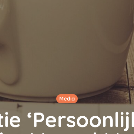
Media
ie ‘Persoonlij