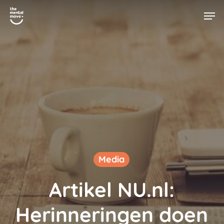
Skip
Men
to
main
content
Media
Artikel NU.nl:
Herinneringen doen