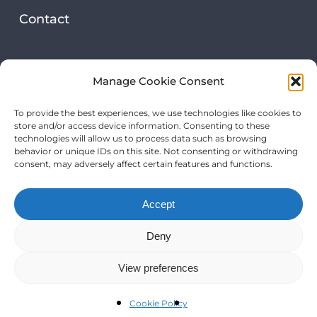
Contact
Security & privacy
Manage Cookie Consent
Privacy statement
To provide the best experiences, we use technologies like cookies to
store and/or access device information. Consenting to these
Onze certificeringen
technologies will allow us to process data such as browsing
behavior or unique IDs on this site. Not consenting or withdrawing
consent, may adversely affect certain features and functions.
Accept
Deny
View preferences
The Mental Move B.V. | KvK: 78716446 | BTW:
NL861505839B01 |
Klachtenregeling
|
Privacy statement
|
Cookie policy
Cookie Policy