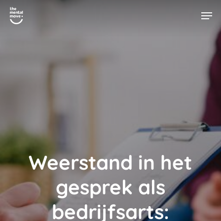
Skip
Men
to
main
content
Weerstand in het
gesprek als
bedrijfsarts: