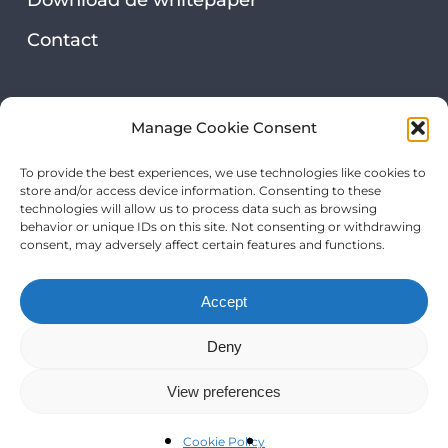
Contact
Security & privacy
Manage Cookie Consent
Privacy statement
To provide the best experiences, we use technologies like cookies to
store and/or access device information. Consenting to these
Onze certificeringen
technologies will allow us to process data such as browsing
behavior or unique IDs on this site. Not consenting or withdrawing
consent, may adversely affect certain features and functions.
Accept
Deny
View preferences
The Mental Move B.V. | KvK: 78716446 | BTW:
NL861505839B01 |
Klachtenregeling
|
Privacy statement
|
Cookie policy
Cookie Policy