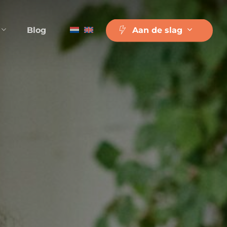
Blog
A
a
n
d
e
s
l
a
g