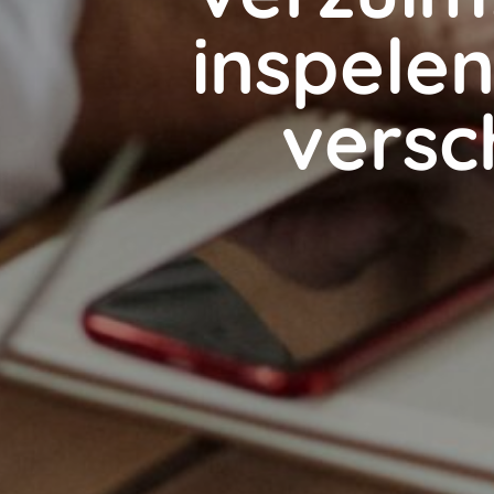
inspele
versc