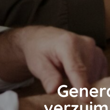
Gener
verzuim: