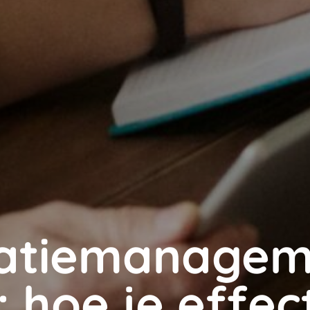
atiemanagem
 hoe je effec