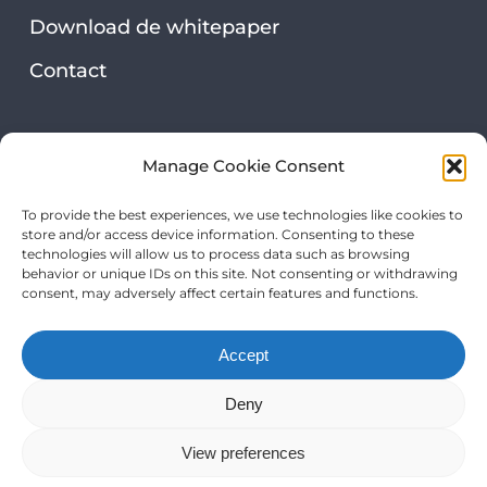
Download de whitepaper
Contact
Security & privacy
Manage Cookie Consent
Privacy statement
To provide the best experiences, we use technologies like cookies to
store and/or access device information. Consenting to these
Onze certificeringen
technologies will allow us to process data such as browsing
behavior or unique IDs on this site. Not consenting or withdrawing
consent, may adversely affect certain features and functions.
Accept
Deny
View preferences
The Mental Move B.V. | KvK: 78716446 | BTW:
NL861505839B01 |
Klachtenregeling
|
Privacy statement